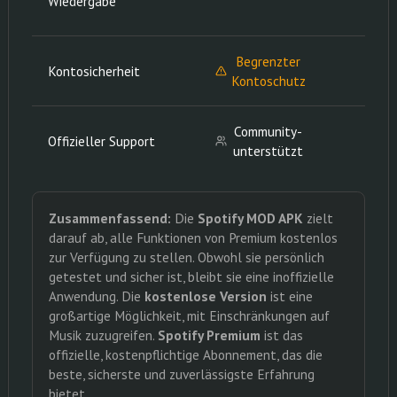
Wiedergabe
(Mo
Begrenzter
Kontosicherheit
Garan
Kontoschutz
Community-
Offizieller Support
J
unterstützt
Zusammenfassend:
Die
Spotify MOD APK
zielt
darauf ab, alle Funktionen von Premium kostenlos
zur Verfügung zu stellen. Obwohl sie persönlich
getestet und sicher ist, bleibt sie eine inoffizielle
Anwendung. Die
kostenlose Version
ist eine
großartige Möglichkeit, mit Einschränkungen auf
Musik zuzugreifen.
Spotify Premium
ist das
offizielle, kostenpflichtige Abonnement, das die
beste, sicherste und zuverlässigste Erfahrung
bietet.