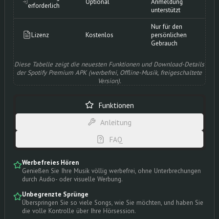
Optional
Anmeldung
erforderlich
unterstützt
Nur für den
Lizenz
Kostenlos
persönlichen
Gebrauch
Diese Tabelle zeigt die neuesten Funktionen und Download-Details
der Spotify Premium APK (werbefrei, Offline-Musik, freigeschaltete
Version).
Funktionen
Anleitung
FAQ
Werbefreies Hören
Genießen Sie Ihre Musik völlig werbefrei, ohne Unterbrechungen
durch Audio- oder visuelle Werbung.
Unbegrenzte Sprünge
Überspringen Sie so viele Songs, wie Sie möchten, und haben Sie
die volle Kontrolle über Ihre Hörsession.