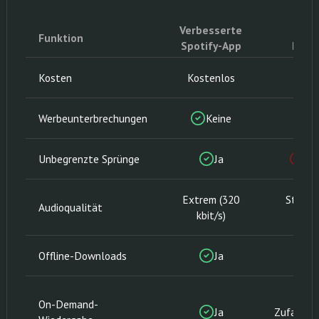
Verbesserte
Spo
Funktion
Spotify-App
Kost
Kosten
Kostenlos
Kost
Werbeunterbrechungen
Keine
Häu
Unbegrenzte Sprünge
Ja
Be
Extrem (320
Standa
Audioqualität
kbit/s)
kbi
Offline-Downloads
Ja
N
On-Demand-
Ja
Zufallsw