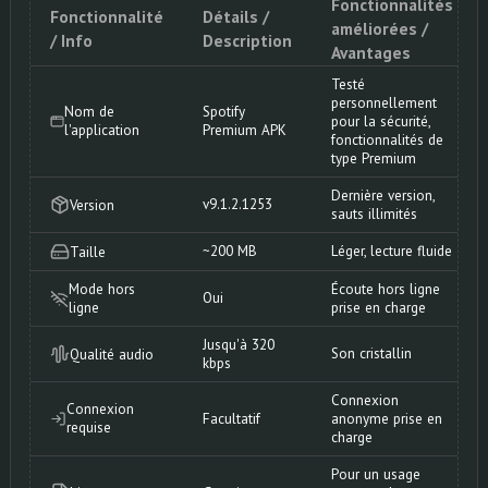
Fonctionnalités
Fonctionnalité
Détails /
améliorées /
/ Info
Description
Avantages
Testé
personnellement
Nom de
Spotify
pour la sécurité,
l'application
Premium APK
fonctionnalités de
type Premium
Dernière version,
v9.1.2.1253
Version
sauts illimités
~200 MB
Léger, lecture fluide
Taille
Mode hors
Écoute hors ligne
Oui
ligne
prise en charge
Jusqu'à 320
Son cristallin
Qualité audio
kbps
Connexion
Connexion
Facultatif
anonyme prise en
requise
charge
Pour un usage