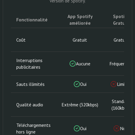
version de Spotify.
App Spotify
Spotify
Fonctionnalité
améliorée
Gratuit
Coût
Gratuit
Gratuit
Interruptions
Aucune
Fréquentes
publicitaires
Sauts illimités
Oui
Limités
Standard
Qualité audio
Extrême (320kbps)
(160kbps)
Téléchargements
Oui
Non
hors ligne