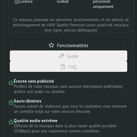
Licence
Gratuit
personnel
uniquement
Ce tableau présente les dernières fonctionnalités et les détails de
téléchargement de l'APK Spotify Premium (sans publicité, musique
hors ligne, version débloquée).
Fonctionnalités
Guide
FAQ
Écoute sans publicité
Profitez de votre musique sans aucune interruption publicitaire,
qu'elle soit audio ou visuelle.
Sauts illimités
Passez autant de chansons que vous le souhaitez, vous donnant
un contrôle total sur votre session d'écoute.
Qualité audio extrême
Diffusez de la musique dans la plus haute qualité possible
(320kbps) pour une expérience sonore cristalline.