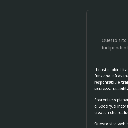
Questo sito 
indipendenti
Il nostro obiettiv
funzionalità avanz
responsabili e tr
sicurezza, usabili
Sosteniamo piename
di Spotify, ti inc
creatori che reali
Questo sito web no