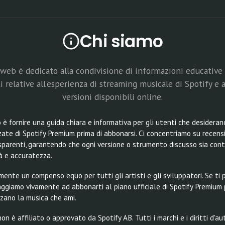
Chi siamo
web è dedicato alla condivisione di informazioni educative
 relative all'esperienza di streaming musicale di Spotify e a
versioni disponibili online.
o è fornire una guida chiara e informativa per gli utenti che desider
ate di Spotify Premium prima di abbonarsi. Ci concentriamo su recensio
asparenti, garantendo che ogni versione o strumento discusso sia cont
tà e accuratezza.
nte un compenso equo per tutti gli artisti e gli sviluppatori. Se ti pi
oraggiamo vivamente ad abbonarti al piano ufficiale di Spotify Premium
zzano la musica che ami.
n è affiliato o approvato da Spotify AB. Tutti i marchi e i diritti d'a