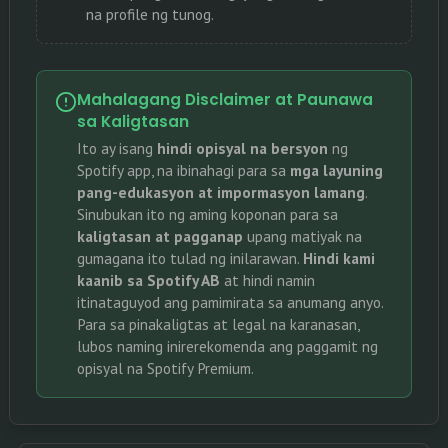
na profile ng tunog.
Mahalagang Disclaimer at Paunawa
sa Kaligtasan
Ito ay isang
hindi opisyal na bersyon
ng
Spotify app, na ibinahagi para sa
mga layuning
pang-edukasyon at impormasyon lamang
.
Sinubukan ito ng aming koponan para sa
kaligtasan at pagganap
upang matiyak na
gumagana ito tulad ng inilarawan.
Hindi kami
kaanib sa Spotify AB
at hindi namin
itinataguyod ang pamimirata sa anumang anyo.
Para sa pinakaligtas at legal na karanasan,
lubos naming inirerekomenda ang paggamit ng
opisyal na Spotify Premium
.