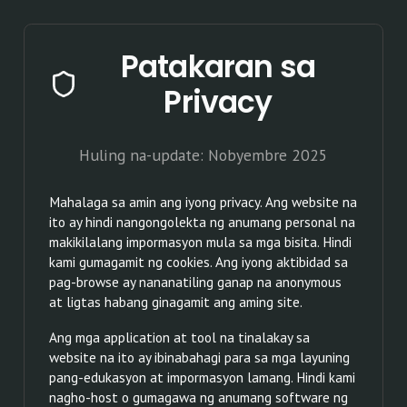
Patakaran sa
Privacy
Huling na-update: Nobyembre 2025
Mahalaga sa amin ang iyong privacy. Ang website na
ito ay hindi nangongolekta ng anumang personal na
makikilalang impormasyon mula sa mga bisita. Hindi
kami gumagamit ng cookies. Ang iyong aktibidad sa
pag-browse ay nananatiling ganap na anonymous
at ligtas habang ginagamit ang aming site.
Ang mga application at tool na tinalakay sa
website na ito ay ibinabahagi para sa mga layuning
pang-edukasyon at impormasyon lamang. Hindi kami
nagho-host o gumagawa ng anumang software ng