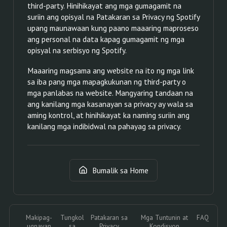
third-party. Hinihikayat ang mga gumagamit na
suriin ang opisyal na Patakaran sa Privacy ng Spotify
upang maunawaan kung paano maaaring maproseso
ang personal na data kapag gumagamit ng mga
opisyal na serbisyo ng Spotify.
Maaaring magsama ang website na ito ng mga link
sa iba pang mga mapagkukunan ng third-party o
mga panlabas na website. Mangyaring tandaan na
ang kanilang mga kasanayan sa privacy ay wala sa
aming kontrol, at hinihikayat ka naming suriin ang
kanilang mga indibidwal na pahayag sa privacy.
Bumalik sa Home
Makipag-
Tungkol
Patakaran sa
Mga Tuntunin at
FAQ
ugnayan
sa
Privacy
Kondisyon